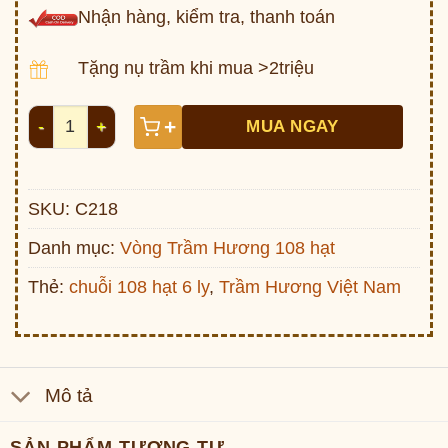
Nhận hàng, kiểm tra, thanh toán
Tặng nụ trầm khi mua >2triệu
Vòng trầm hương 108 hạt Việt Nam 6li C218 số lượng
+
MUA NGAY
SKU:
C218
Danh mục:
Vòng Trầm Hương 108 hạt
Thẻ:
chuỗi 108 hạt 6 ly
,
Trầm Hương Việt Nam
Mô tả
SẢN PHẨM TƯƠNG TỰ