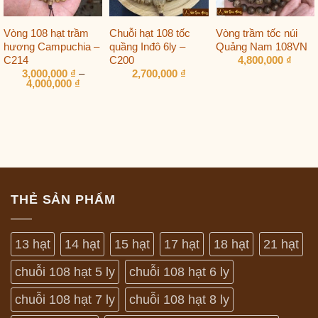
Vòng 108 hạt trầm
Chuỗi hạt 108 tốc
Vòng trầm tốc núi
hương Campuchia –
quầng Inđô 6ly –
Quảng Nam 108VN
C214
C200
4,800,000
₫
3,000,000
₫
–
2,700,000
₫
Khoảng
4,000,000
₫
giá:
từ
3,000,000 ₫
đến
4,000,000 ₫
THẺ SẢN PHẨM
13 hạt
14 hạt
15 hạt
17 hạt
18 hạt
21 hạt
chuỗi 108 hạt 5 ly
chuỗi 108 hạt 6 ly
chuỗi 108 hạt 7 ly
chuỗi 108 hạt 8 ly