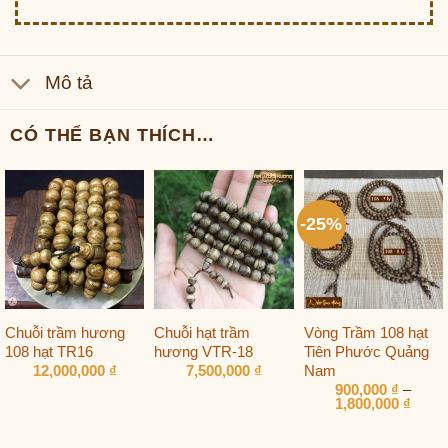
Mô tả
CÓ THỂ BẠN THÍCH…
-25%
Chuỗi trầm hương
Chuỗi hạt trầm
Vòng Trầm 108 hạt
108 hạt TR16
hương VTR-18
Tiên Phước Quảng
Nam
12,000,000
₫
7,500,000
₫
900,000
₫
–
Khoả
1,800,000
₫
giá:
từ
900,0