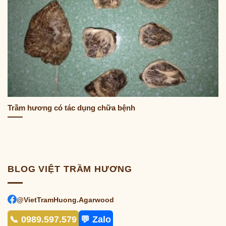
Trầm hương có tác dụng chữa bệnh
BLOG VIỆT TRẦM HƯƠNG
@VietTramHuong.Agarwood
📞 0989.597.579
💬 Zalo