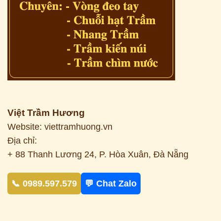
Việt Trầm Hương
Website: viettramhuong.vn
Địa chỉ:
+ 88 Thanh Lương 24, P. Hòa Xuân, Đà Nẵng
📞 0989.597.579
💬 Chat Zalo