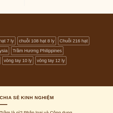
hạt 7 ly
chuỗi 108 hạt 8 ly
Chuỗi 216 hạt
ysia
Trầm Hương Philippines
vòng tay 10 ly
vòng tay 12 ly
CHIA SẺ KINH NGHIỆM
Trầm là gì? Phân loại và Công dụng