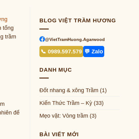
ơng
BLOG VIỆT TRẦM HƯƠNG
n tổng
ng trầm
@VietTramHuong.Agarwood
📞 0989.597.579
💬 Zalo
DANH MỤC
Đốt nhang & xông Trầm
(1)
Kiến Thức Trầm – Kỳ
(33)
ầm
nhiên để
Mẹo vặt: Vòng trầm
(3)
BÀI VIẾT MỚI