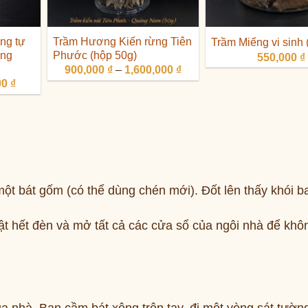
ng tự
Trầm Hương Kiến rừng Tiên
Trầm Miếng vi sinh 
ùng
Phước (hộp 50g)
550,000
₫
Khoảng
900,000
₫
–
1,600,000
₫
giá:
Giá
00
₫
từ
hiện
900,000 ₫
tại
đến
0 ₫.
là:
1,600,000 ₫
550,000 ₫.
ột bát gốm (có thể dùng chén mới). Đốt lên thấy khói ba
ật hết đèn và mở tất cả các cửa sổ của ngôi nhà để khô