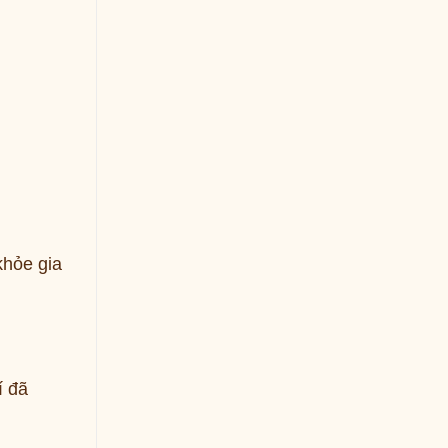
khỏe gia
í đã