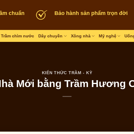
rầm chuẩn
Bảo hành sản phẩm trọn đời
Trầm chìm nước
Dây chuyền
Xông nhà
Mỹ nghệ
Uống
KIẾN THỨC TRẦM - KỲ
à Mới bằng Trầm Hương Ch