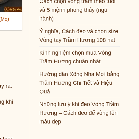
Cách chọn vòng trầm theo tuổi
và 5 mệnh phong thủy (ngũ
hành)
Trầm giác xông nhà tẩy uế
Nhang nụ Trầm ca
(Mọ)
Vip (hộp 50gam)
2 (nắp nâu) trầm 
Ý nghĩa, Cách đeo và chọn size
chất Tiên Phước
300,000
₫
Nam
Vòng tay Trầm Hương 108 hạt
250,000
Kinh nghiệm chọn mua Vòng
Trầm Hương chuẩn nhất
Hướng dẫn Xông Nhà Mới bằng
Trầm Hương Chi Tiết và Hiệu
y ra.
Quả
ng khí
Những lưu ý khi đeo Vòng Trầm
Hương – Cách đeo để vòng lên
màu đẹp