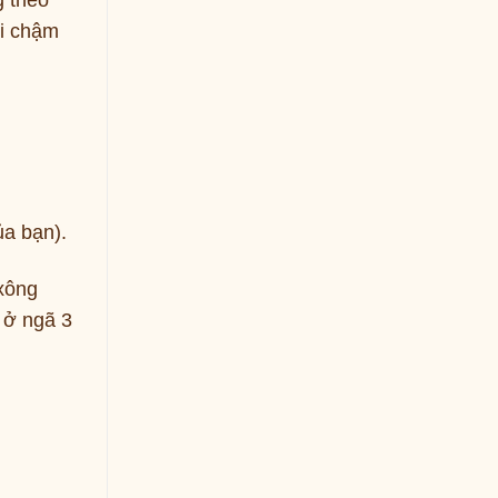
g theo
Đi chậm
ủa bạn).
 xông
 ở ngã 3