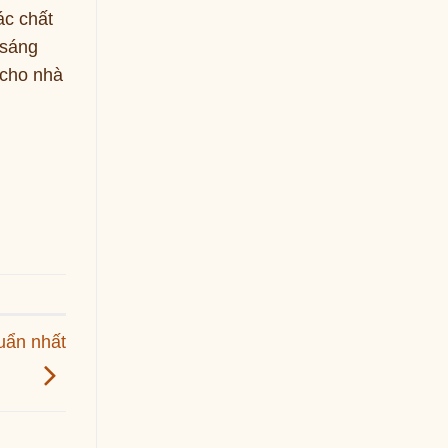
ác chất
 sáng
 cho nhà
uẩn nhất