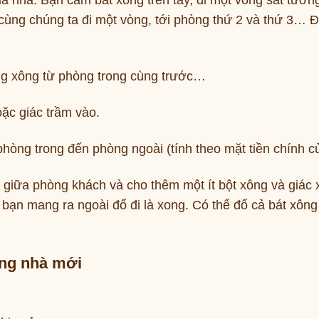
a nhà. Bạn cầm bát xông trên tay, đi một vòng sát tườn
g cùng chúng ta đi một vòng, tới phòng thứ 2 và thứ 3… 
ũng xông từ phòng trong cùng trước…
ặc giác trầm vào.
hòng trong đến phòng ngoài (tính theo mặt tiền chính c
 giữa phòng khách và cho thêm một ít bột xông và giác
 bạn mang ra ngoài đổ đi là xong. Có thể đổ cả bát xông
ong nhà mới