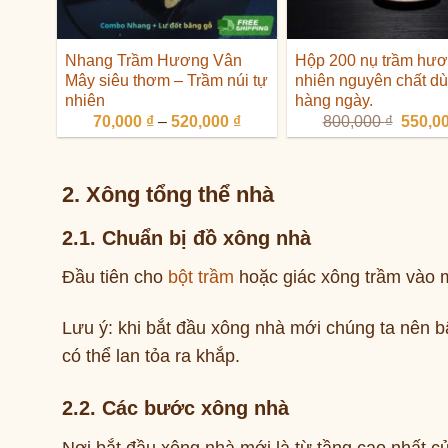
Nhang Trầm Hương Vân
Hộp 200 nụ trầm hươ
Mây siêu thơm – Trầm núi tự
nhiên nguyên chất d
nhiên
hàng ngày.
Khoảng
Giá
70,000
₫
–
520,000
₫
800,000
₫
550,0
giá:
gốc
từ
là:
70,000 ₫
800,00
đến
2. Xông tổng thể nhà
520,000 ₫
2.1. Chuẩn bị đồ xông nhà
Đầu tiên cho
bột trầm
hoặc giác xông trầm vào m
Lưu ý: khi bắt đầu xông nhà mới chúng ta nên b
có thể lan tỏa ra khắp.
2.2. Các bước xông nhà