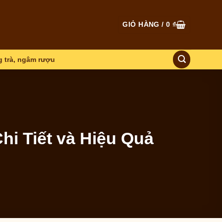
GIỎ HÀNG /
0
₫
 trà, ngâm rượu
i Tiết và Hiệu Quả